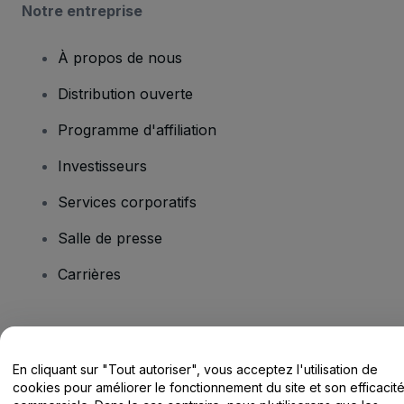
Notre entreprise
À propos de nous
Distribution ouverte
Programme d'affiliation
Investisseurs
Services corporatifs
Salle de presse
Carrières
Vous avez des questions ?
En cliquant sur "Tout autoriser", vous acceptez l'utilisation de
Centre d'assistance / Nous contacter
cookies pour améliorer le fonctionnement du site et son efficacit