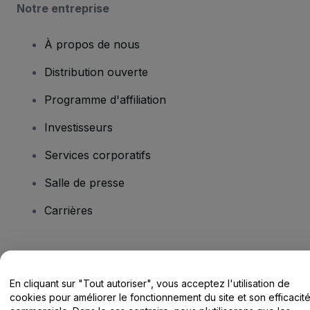
Notre entreprise
À propos de nous
Distribution ouverte
Programme d'affiliation
Investisseurs
Services corporatifs
Salle de presse
Carrières
Vous avez des questions ?
En cliquant sur "Tout autoriser", vous acceptez l'utilisation de
Centre d'assistance / Nous contacter
cookies pour améliorer le fonctionnement du site et son efficacit