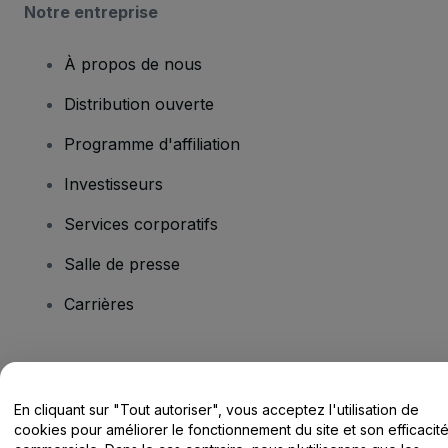
Notre entreprise
À propos de nous
Distribution ouverte
Programme d'affiliation
Investisseurs
Services corporatifs
Salle de presse
Carrières
Vous avez des questions ?
En cliquant sur "Tout autoriser", vous acceptez l'utilisation de
Centre d'assistance / Nous contacter
cookies pour améliorer le fonctionnement du site et son efficacit