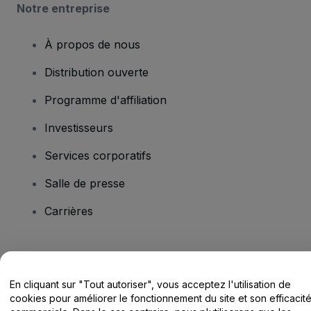
Notre entreprise
À propos de nous
Distribution ouverte
Programme d'affiliation
Investisseurs
Services corporatifs
Salle de presse
Carrières
Vous avez des questions ?
En cliquant sur "Tout autoriser", vous acceptez l'utilisation de
Centre d'assistance / Nous contacter
cookies pour améliorer le fonctionnement du site et son efficacit