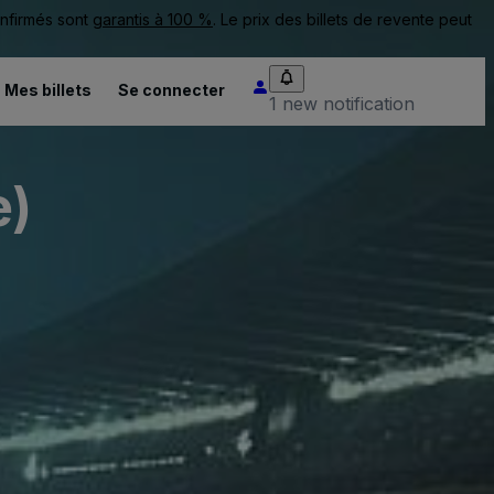
onfirmés sont
garantis à 100 %
. Le prix des billets de revente peut
Mes billets
Se connecter
1 new notification
e)