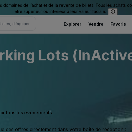
omaines de l’achat et de la revente de billets. Tous les achats c
être supérieur ou inférieur à leur valeur faciale.
Explorer
Vendre
Favoris
rking Lots (InActiv
oir tous les événements.
ue des offres directement dans votre boîte de réception :