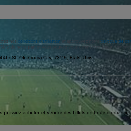
eptez nos
conditions d'utilisation
et approuvez notre
politique de con
SMS de notre part et vous pouvez vous désinscrire à tout moment.
4th St, Oklahoma City, 73119, Etats-Unis
issiez acheter et vendre des billets en toute confiance.