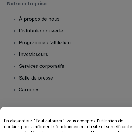
Notre entreprise
À propos de nous
Distribution ouverte
Programme d'affiliation
Investisseurs
Services corporatifs
Salle de presse
Carrières
Vous avez des questions ?
En cliquant sur "Tout autoriser", vous acceptez l'utilisation de
Centre d'assistance / Nous contacter
cookies pour améliorer le fonctionnement du site et son efficacit