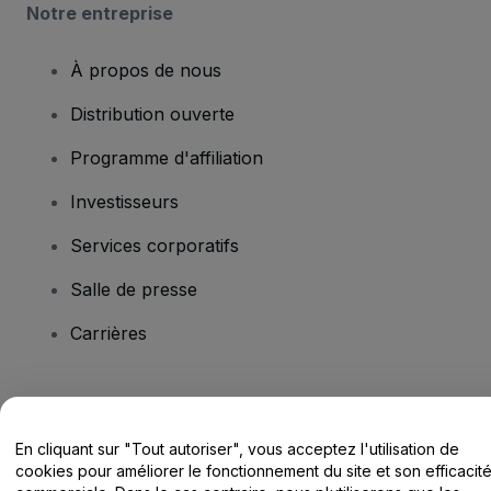
Notre entreprise
À propos de nous
Distribution ouverte
Programme d'affiliation
Investisseurs
Services corporatifs
Salle de presse
Carrières
Vous avez des questions ?
En cliquant sur "Tout autoriser", vous acceptez l'utilisation de
Centre d'assistance / Nous contacter
cookies pour améliorer le fonctionnement du site et son efficacit