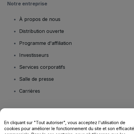
Notre entreprise
À propos de nous
Distribution ouverte
Programme d'affiliation
Investisseurs
Services corporatifs
Salle de presse
Carrières
Vous avez des questions ?
En cliquant sur "Tout autoriser", vous acceptez l'utilisation de
Centre d'assistance / Nous contacter
cookies pour améliorer le fonctionnement du site et son efficacit