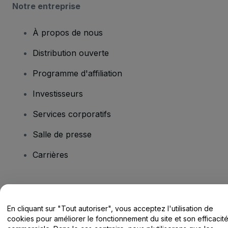
Notre entreprise
À propos de nous
Distribution ouverte
Programme d'affiliation
Investisseurs
Services corporatifs
Salle de presse
Carrières
Vous avez des questions ?
En cliquant sur "Tout autoriser", vous acceptez l'utilisation de
Centre d'assistance / Nous contacter
cookies pour améliorer le fonctionnement du site et son efficacit