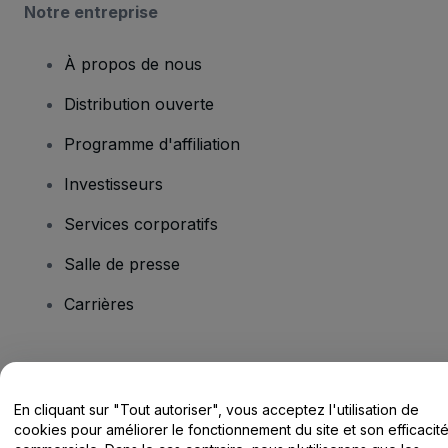
Notre entreprise
À propos de nous
Distribution ouverte
Programme d'affiliation
Investisseurs
Services corporatifs
Salle de presse
Carrières
Vous avez des questions ?
En cliquant sur "Tout autoriser", vous acceptez l'utilisation de
Centre d'assistance / Nous contacter
cookies pour améliorer le fonctionnement du site et son efficacit