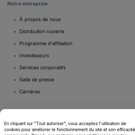
Notre entreprise
À propos de nous
Distribution ouverte
Programme d'affiliation
Investisseurs
Services corporatifs
Salle de presse
Carrières
Vous avez des questions ?
En cliquant sur "Tout autoriser", vous acceptez l'utilisation de
Centre d'assistance / Nous contacter
cookies pour améliorer le fonctionnement du site et son efficacit