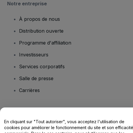
Notre entreprise
À propos de nous
Distribution ouverte
Programme d'affiliation
Investisseurs
Services corporatifs
Salle de presse
Carrières
Vous avez des questions ?
En cliquant sur "Tout autoriser", vous acceptez l'utilisation de
Centre d'assistance / Nous contacter
cookies pour améliorer le fonctionnement du site et son efficacit