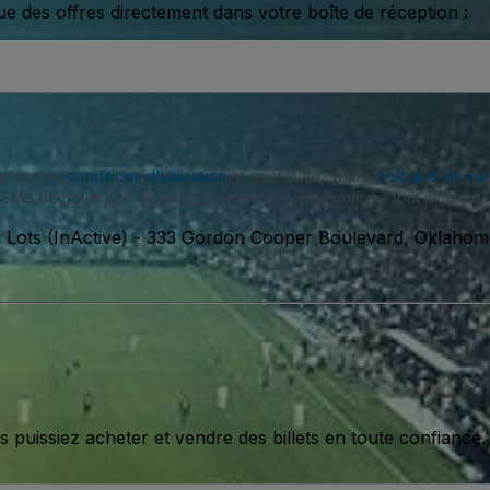
ue des offres directement dans votre boîte de réception :
eptez nos
conditions d'utilisation
et approuvez notre
politique de con
SMS de notre part et vous pouvez vous désinscrire à tout moment.
Lots (InActive)
-
333 Gordon Cooper Boulevard, Oklahoma 
issiez acheter et vendre des billets en toute confiance.