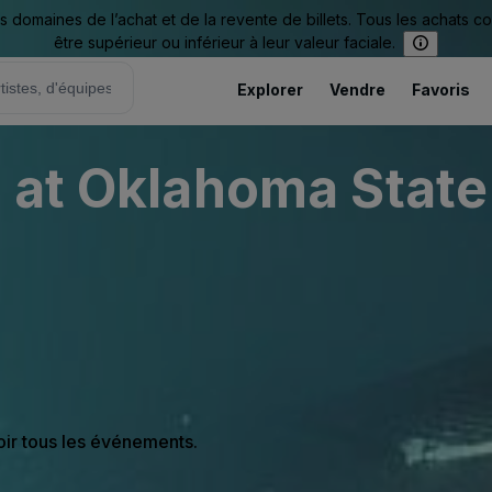
omaines de l’achat et de la revente de billets. Tous les achats c
être supérieur ou inférieur à leur valeur faciale.
Explorer
Vendre
Favoris
 at Oklahoma State 
oir tous les événements.