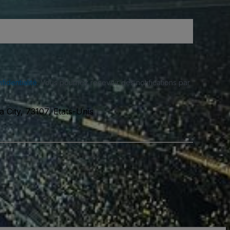
fidentialité
. Vous pourriez recevoir des notifications par
City, 73107, Etats-Unis