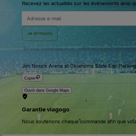
Recevez les actualités sur les événements ainsi q
Adresse
e-
mail
Je m’inscris
En vous connectant ou en créant un compte, vous acc
Jim Norick Arena at Oklahoma State Fair Parking 
Copier
Ouvrir dans Google Maps
Garantie viagogo
Nous soutenons chaque commande afin que vous pu