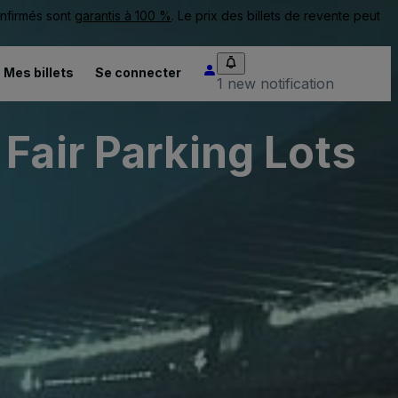
onfirmés sont
garantis à 100 %
. Le prix des billets de revente peut
Mes billets
Se connecter
1 new notification
Fair Parking Lots