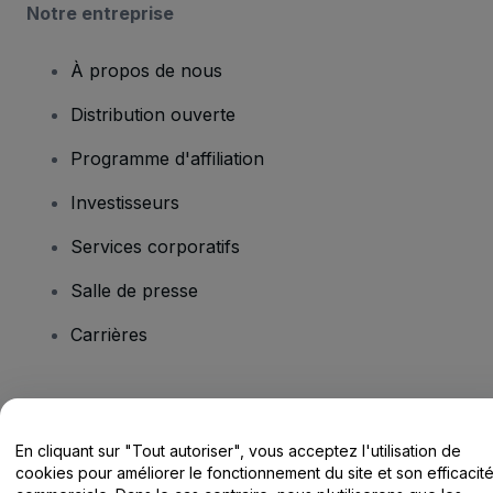
Notre entreprise
À propos de nous
Distribution ouverte
Programme d'affiliation
Investisseurs
Services corporatifs
Salle de presse
Carrières
Vous avez des questions ?
En cliquant sur "Tout autoriser", vous acceptez l'utilisation de
Centre d'assistance / Nous contacter
cookies pour améliorer le fonctionnement du site et son efficacit