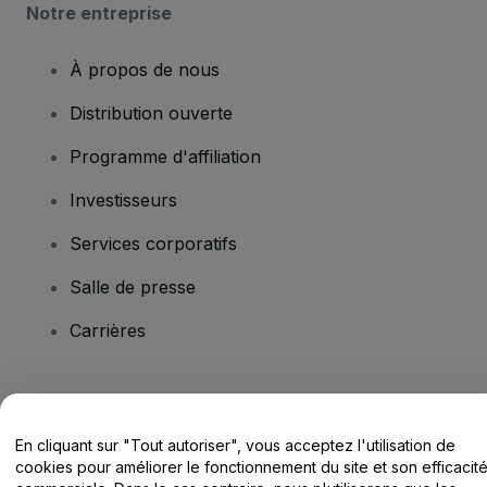
Notre entreprise
À propos de nous
Distribution ouverte
Programme d'affiliation
Investisseurs
Services corporatifs
Salle de presse
Carrières
Vous avez des questions ?
En cliquant sur "Tout autoriser", vous acceptez l'utilisation de
Centre d'assistance / Nous contacter
cookies pour améliorer le fonctionnement du site et son efficacit