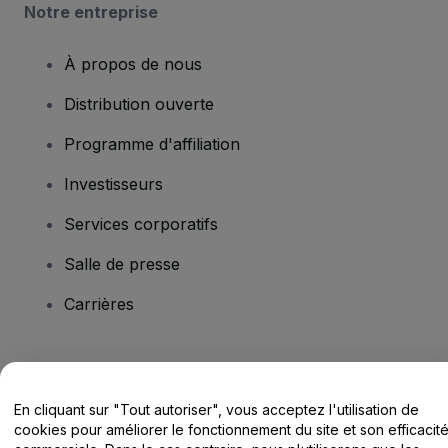
Notre entreprise
À propos de nous
Distribution ouverte
Programme d'affiliation
Investisseurs
Services corporatifs
Salle de presse
Carrières
Vous avez des questions ?
En cliquant sur "Tout autoriser", vous acceptez l'utilisation de
Centre d'assistance / Nous contacter
cookies pour améliorer le fonctionnement du site et son efficacit