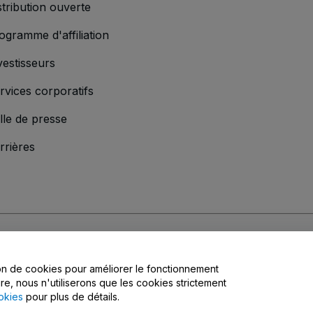
stribution ouverte
ogramme d'affiliation
vestisseurs
rvices corporatifs
lle de presse
rrières
s
, la
Politique de confidentialité
, la
Politique en matière de cookies
et la
Poli
tion de cookies pour améliorer le fonctionnement
matière de confidentialité
ire, nous n'utiliserons que les cookies strictement
okies
pour plus de détails.