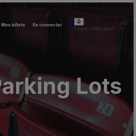
onfirmés sont
garantis à 100 %
. Le prix des billets de revente peut
Mes billets
Se connecter
1 new notification
arking Lots