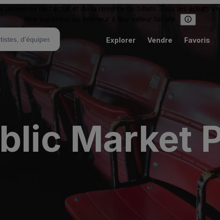
omaines de l’achat et de la revente de billets. Tous les achats c
être supérieur ou inférieur à leur valeur faciale.
Explorer
Vendre
Favoris
blic Market P