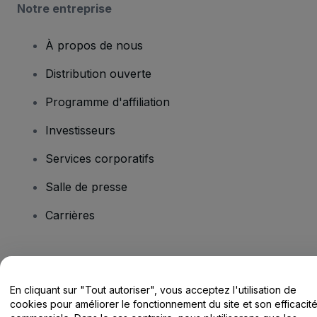
Notre entreprise
À propos de nous
Distribution ouverte
Programme d'affiliation
Investisseurs
Services corporatifs
Salle de presse
Carrières
Vous avez des questions ?
En cliquant sur "Tout autoriser", vous acceptez l'utilisation de
Centre d'assistance / Nous contacter
cookies pour améliorer le fonctionnement du site et son efficacit