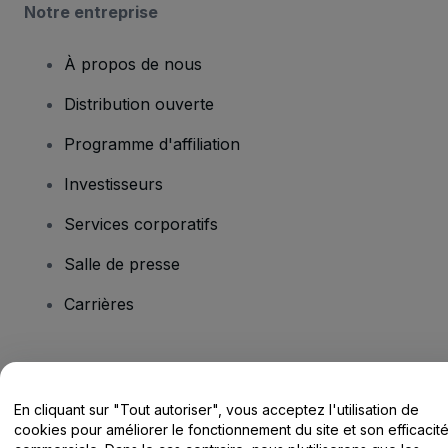
Notre entreprise
À propos de nous
Distribution ouverte
Programme d'affiliation
Investisseurs
Services corporatifs
Salle de presse
Carrières
Vous avez des questions ?
En cliquant sur "Tout autoriser", vous acceptez l'utilisation de
Centre d'assistance / Nous contacter
cookies pour améliorer le fonctionnement du site et son efficacit