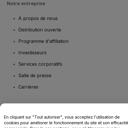
Notre entreprise
À propos de nous
Distribution ouverte
Programme d'affiliation
Investisseurs
Services corporatifs
Salle de presse
Carrières
Vous avez des questions ?
En cliquant sur "Tout autoriser", vous acceptez l'utilisation de
Centre d'assistance / Nous contacter
cookies pour améliorer le fonctionnement du site et son efficacit