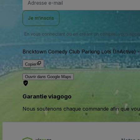
e-
mail
Je m’inscris
En vous connectant ou en créant un compte, vous acc
Bricktown Comedy Club Parking Lots (InActive)
Copier
Ouvrir dans Google Maps
Garantie viagogo
Nous soutenons chaque commande afin que vous pu