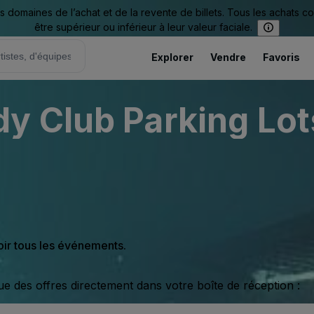
omaines de l’achat et de la revente de billets. Tous les achats c
être supérieur ou inférieur à leur valeur faciale.
Explorer
Vendre
Favoris
 Club Parking Lots
oir tous les événements.
ue des offres directement dans votre boîte de réception :