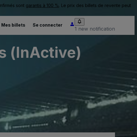
onfirmés sont
garantis à 100 %
. Le prix des billets de revente peut
Mes billets
Se connecter
1 new notification
 (InActive)