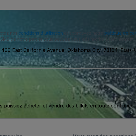
eptez nos
conditions d'utilisation
et approuvez notre
politique de con
SMS de notre part et vous pouvez vous désinscrire à tout moment.
-
409 East California Avenue, Oklahoma City, 73104, Etats-
issiez acheter et vendre des billets en toute confiance.