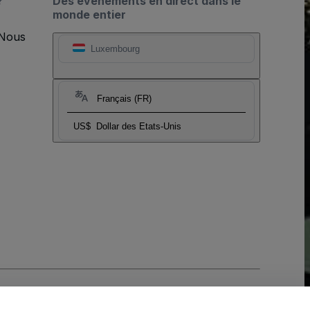
?
Des événements en direct dans le
monde entier
 Nous
Luxembourg
Français (FR)
US$
Dollar des Etats-Unis