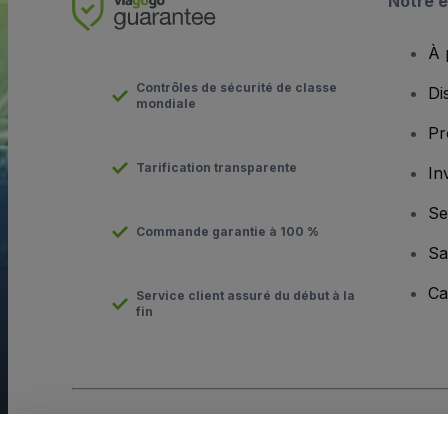
Notre e
À 
Contrôles de sécurité de classe
Di
mondiale
Pr
Tarification transparente
In
Se
Commande garantie à 100 %
Sa
Ca
Service client assuré du début à la
fin
Copyright © viagogo GmbH 2026
Informations sur l'entreprise