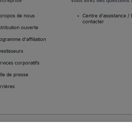
ntreprise
Vous avez des questions 
propos de nous
Centre d'assistance /
contacter
stribution ouverte
ogramme d'affiliation
vestisseurs
rvices corporatifs
lle de presse
rrières