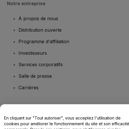
Notre entreprise
À propos de nous
Distribution ouverte
Programme d'affiliation
Investisseurs
Services corporatifs
Salle de presse
Carrières
Vous avez des questions ?
En cliquant sur "Tout autoriser", vous acceptez l'utilisation de
Centre d'assistance / Nous contacter
cookies pour améliorer le fonctionnement du site et son efficacit