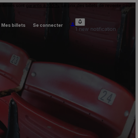
onfirmés sont
garantis à 100 %
. Le prix des billets de revente peut
Mes billets
Se connecter
1 new notification