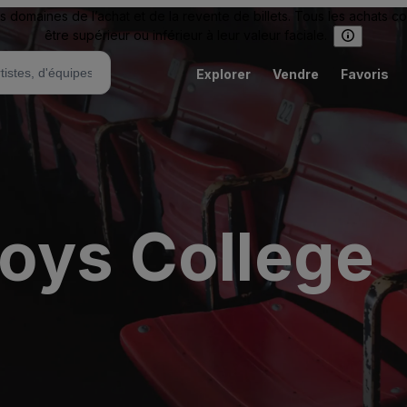
omaines de l’achat et de la revente de billets. Tous les achats c
être supérieur ou inférieur à leur valeur faciale.
Explorer
Vendre
Favoris
oys College