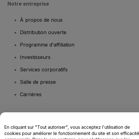
Notre entreprise
À propos de nous
Distribution ouverte
Programme d'affiliation
Investisseurs
Services corporatifs
Salle de presse
Carrières
Vous avez des questions ?
En cliquant sur "Tout autoriser", vous acceptez l'utilisation de
Centre d'assistance / Nous contacter
cookies pour améliorer le fonctionnement du site et son efficacit