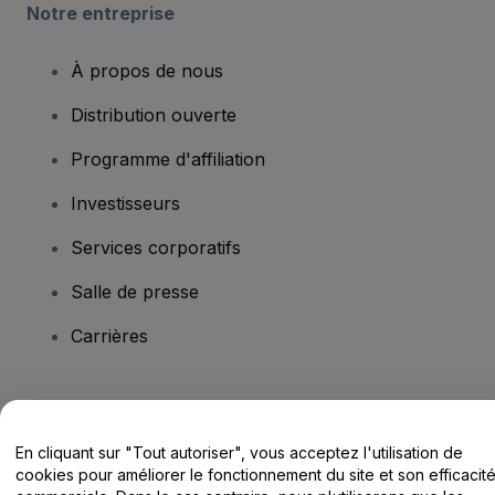
Notre entreprise
À propos de nous
Distribution ouverte
Programme d'affiliation
Investisseurs
Services corporatifs
Salle de presse
Carrières
Vous avez des questions ?
En cliquant sur "Tout autoriser", vous acceptez l'utilisation de
Centre d'assistance / Nous contacter
cookies pour améliorer le fonctionnement du site et son efficacit