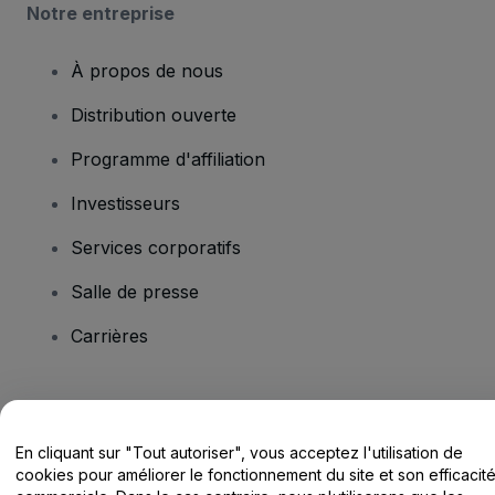
Notre entreprise
À propos de nous
Distribution ouverte
Programme d'affiliation
Investisseurs
Services corporatifs
Salle de presse
Carrières
Vous avez des questions ?
En cliquant sur "Tout autoriser", vous acceptez l'utilisation de
Centre d'assistance / Nous contacter
cookies pour améliorer le fonctionnement du site et son efficacit