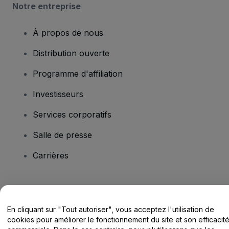
Notre entreprise
À propos de nous
Distribution ouverte
Programme d'affiliation
Investisseurs
Services corporatifs
Salle de presse
Carrières
Vous avez des questions ?
En cliquant sur "Tout autoriser", vous acceptez l'utilisation de
Centre d'assistance / Nous contacter
cookies pour améliorer le fonctionnement du site et son efficacit