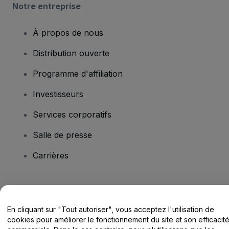
Notre entreprise
À propos de nous
Distribution ouverte
Programme d'affiliation
Investisseurs
Services corporatifs
Salle de presse
Carrières
Vous avez des questions ?
En cliquant sur "Tout autoriser", vous acceptez l'utilisation de
Centre d'assistance / Nous contacter
cookies pour améliorer le fonctionnement du site et son efficacit