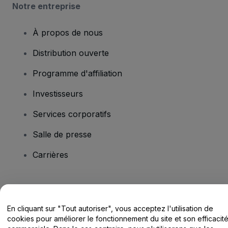
Notre entreprise
À propos de nous
Distribution ouverte
Programme d'affiliation
Investisseurs
Services corporatifs
Salle de presse
Carrières
Vous avez des questions ?
En cliquant sur "Tout autoriser", vous acceptez l'utilisation de
Centre d'assistance / Nous contacter
cookies pour améliorer le fonctionnement du site et son efficacit