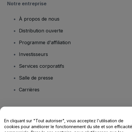
Notre entreprise
À propos de nous
Distribution ouverte
Programme d'affiliation
Investisseurs
Services corporatifs
Salle de presse
Carrières
Vous avez des questions ?
En cliquant sur "Tout autoriser", vous acceptez l'utilisation de
Centre d'assistance / Nous contacter
cookies pour améliorer le fonctionnement du site et son efficacit