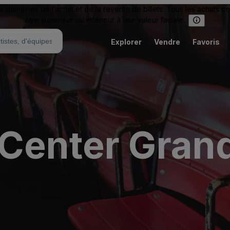
omaines de l’achat et de la revente de billets. Tous les achats c
être supérieur ou inférieur à leur valeur faciale.
Explorer
Vendre
Favoris
Center Grand