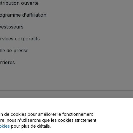
stribution ouverte
ogramme d'affiliation
vestisseurs
rvices corporatifs
lle de presse
rrières
s
, la
Politique de confidentialité
, la
Politique en matière de cookies
et la
Poli
tion de cookies pour améliorer le fonctionnement
ire, nous n'utiliserons que les cookies strictement
okies
pour plus de détails.