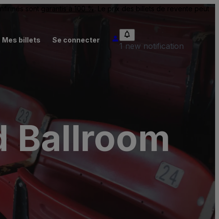
onfirmés sont
garantis à 100 %
. Le prix des billets de revente peut
Mes billets
Se connecter
1 new notification
 Ballroom