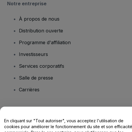
Notre entreprise
À propos de nous
Distribution ouverte
Programme d'affiliation
Investisseurs
Services corporatifs
Salle de presse
Carrières
Vous avez des questions ?
En cliquant sur "Tout autoriser", vous acceptez l'utilisation de
Centre d'assistance / Nous contacter
cookies pour améliorer le fonctionnement du site et son efficacit