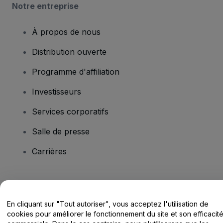
Notre entreprise
À propos de nous
Distribution ouverte
Programme d'affiliation
Investisseurs
Services corporatifs
Salle de presse
Carrières
Vous avez des questions ?
En cliquant sur "Tout autoriser", vous acceptez l'utilisation de
Centre d'assistance / Nous contacter
cookies pour améliorer le fonctionnement du site et son efficacit