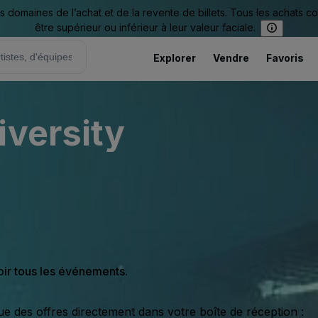
omaines de l’achat et de la revente de billets. Tous les achats c
être supérieur ou inférieur à leur valeur faciale.
Explorer
Vendre
Favoris
iversity
oir tous les événements.
ue des offres directement dans votre boîte de réception :