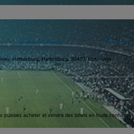
eptez nos
conditions d'utilisation
et approuvez notre
politique de con
SMS de notre part et vous pouvez vous désinscrire à tout moment.
way, Hattiesburg, Hattiesburg, 39401, Etats-Unis
issiez acheter et vendre des billets en toute confiance.