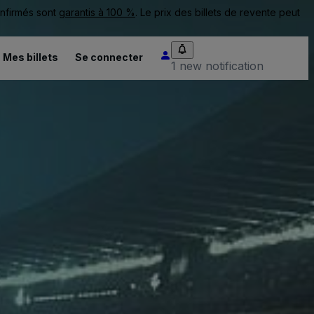
onfirmés sont
garantis à 100 %
. Le prix des billets de revente peut
Mes billets
Se connecter
1 new notification