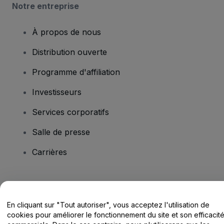
Notre entreprise
À propos de nous
Distribution ouverte
Programme d'affiliation
Investisseurs
Services corporatifs
Salle de presse
Carrières
Vous avez des questions ?
En cliquant sur "Tout autoriser", vous acceptez l'utilisation de
Centre d'assistance / Nous contacter
cookies pour améliorer le fonctionnement du site et son efficacit