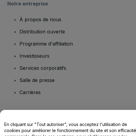
Notre entreprise
À propos de nous
Distribution ouverte
Programme d'affiliation
Investisseurs
Services corporatifs
Salle de presse
Carrières
Vous avez des questions ?
En cliquant sur "Tout autoriser", vous acceptez l'utilisation de
Centre d'assistance / Nous contacter
cookies pour améliorer le fonctionnement du site et son efficacit