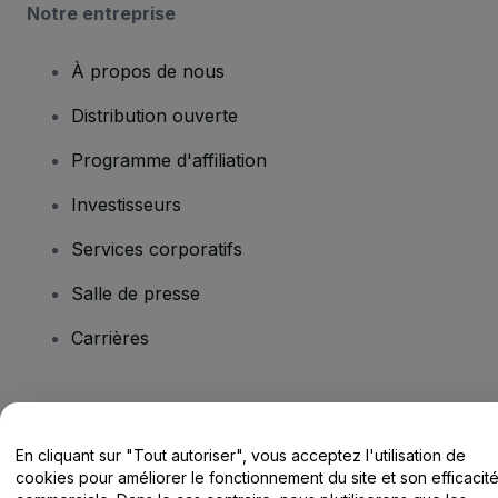
Notre entreprise
À propos de nous
Distribution ouverte
Programme d'affiliation
Investisseurs
Services corporatifs
Salle de presse
Carrières
Vous avez des questions ?
En cliquant sur "Tout autoriser", vous acceptez l'utilisation de
Centre d'assistance / Nous contacter
cookies pour améliorer le fonctionnement du site et son efficacit