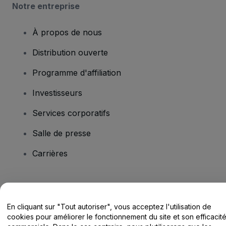
Notre entreprise
À propos de nous
Distribution ouverte
Programme d'affiliation
Investisseurs
Services corporatifs
Salle de presse
Carrières
Vous avez des questions ?
En cliquant sur "Tout autoriser", vous acceptez l'utilisation de
Centre d'assistance / Nous contacter
cookies pour améliorer le fonctionnement du site et son efficacit