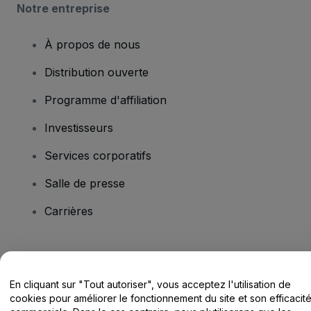
Notre entreprise
À propos de nous
Distribution ouverte
Programme d'affiliation
Investisseurs
Services corporatifs
Salle de presse
Carrières
Vous avez des questions ?
En cliquant sur "Tout autoriser", vous acceptez l'utilisation de
Centre d'assistance / Nous contacter
cookies pour améliorer le fonctionnement du site et son efficacit