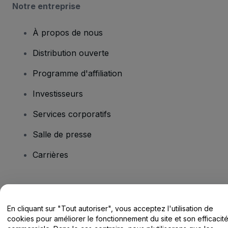
Notre entreprise
À propos de nous
Distribution ouverte
Programme d'affiliation
Investisseurs
Services corporatifs
Salle de presse
Carrières
Vous avez des questions ?
En cliquant sur "Tout autoriser", vous acceptez l'utilisation de
Centre d'assistance / Nous contacter
cookies pour améliorer le fonctionnement du site et son efficacit