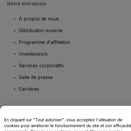
Notre entreprise
À propos de nous
Distribution ouverte
Programme d'affiliation
Investisseurs
Services corporatifs
Salle de presse
Carrières
Vous avez des questions ?
En cliquant sur "Tout autoriser", vous acceptez l'utilisation de
Centre d'assistance / Nous contacter
cookies pour améliorer le fonctionnement du site et son efficacit