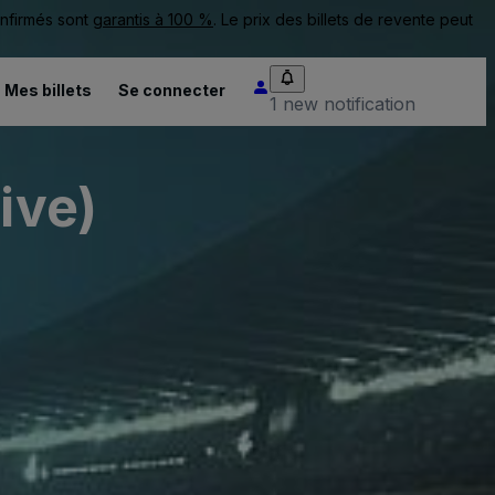
onfirmés sont
garantis à 100 %
. Le prix des billets de revente peut
Mes billets
Se connecter
1 new notification
ive)