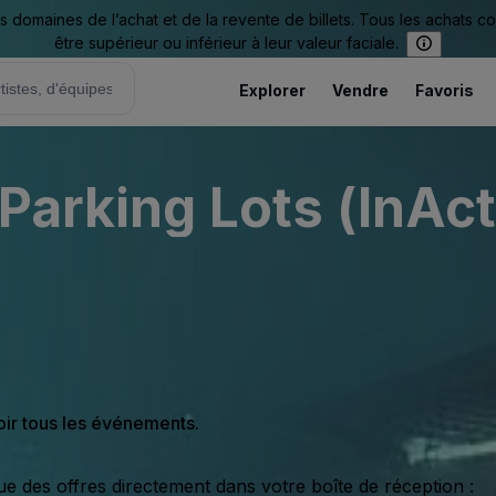
omaines de l’achat et de la revente de billets. Tous les achats c
être supérieur ou inférieur à leur valeur faciale.
Explorer
Vendre
Favoris
Parking Lots (InAct
oir tous les événements.
ue des offres directement dans votre boîte de réception :