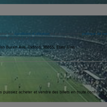
eptez nos
conditions d'utilisation
et approuvez notre
politique de con
SMS de notre part et vous pouvez vous désinscrire à tout moment.
an Buren Ave, Oxford, 38655, Etats-Unis
issiez acheter et vendre des billets en toute confiance.