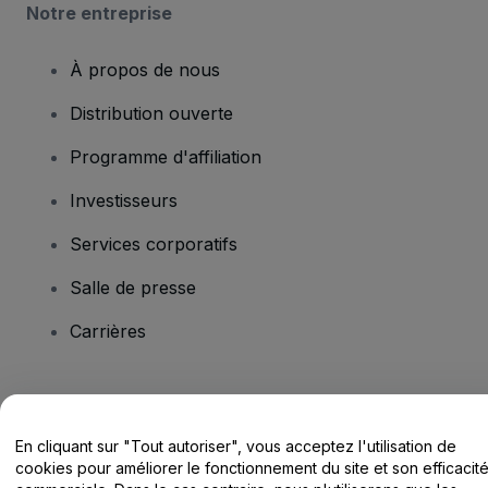
Notre entreprise
À propos de nous
Distribution ouverte
Programme d'affiliation
Investisseurs
Services corporatifs
Salle de presse
Carrières
Vous avez des questions ?
En cliquant sur "Tout autoriser", vous acceptez l'utilisation de
Centre d'assistance / Nous contacter
cookies pour améliorer le fonctionnement du site et son efficacit