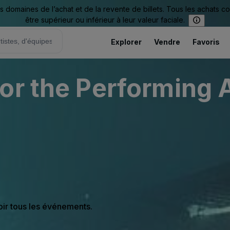
omaines de l’achat et de la revente de billets. Tous les achats c
être supérieur ou inférieur à leur valeur faciale.
Explorer
Vendre
Favoris
or the Performing A
oir tous les événements.