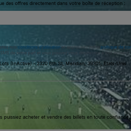
ue des offres directement dans votre boîte de réception :
eptez nos
conditions d'utilisation
et approuvez notre
politique de con
SMS de notre part et vous pouvez vous désinscrire à tout moment.
ots (InActive)
-
2320 8th St, Meridian, 39301, Etats-Unis
issiez acheter et vendre des billets en toute confiance.