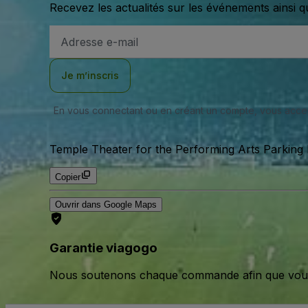
Recevez les actualités sur les événements ainsi q
Adresse
e-
mail
Je m’inscris
En vous connectant ou en créant un compte, vous acc
Temple Theater for the Performing Arts Parking L
Copier
Ouvrir dans Google Maps
Garantie viagogo
Nous soutenons chaque commande afin que vous pu