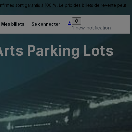
onfirmés sont
garantis à 100 %
. Le prix des billets de revente peut
Mes billets
Se connecter
1 new notification
rts Parking Lots