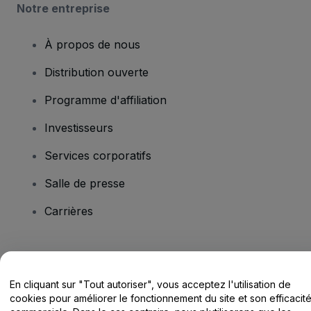
Notre entreprise
À propos de nous
Distribution ouverte
Programme d'affiliation
Investisseurs
Services corporatifs
Salle de presse
Carrières
Vous avez des questions ?
En cliquant sur "Tout autoriser", vous acceptez l'utilisation de
Centre d'assistance / Nous contacter
cookies pour améliorer le fonctionnement du site et son efficacit