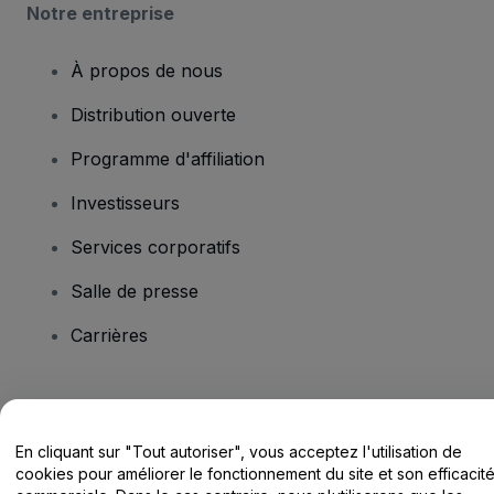
Notre entreprise
À propos de nous
Distribution ouverte
Programme d'affiliation
Investisseurs
Services corporatifs
Salle de presse
Carrières
Vous avez des questions ?
En cliquant sur "Tout autoriser", vous acceptez l'utilisation de
Centre d'assistance / Nous contacter
cookies pour améliorer le fonctionnement du site et son efficacit