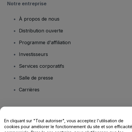
Notre entreprise
À propos de nous
Distribution ouverte
Programme d'affiliation
Investisseurs
Services corporatifs
Salle de presse
Carrières
Vous avez des questions ?
En cliquant sur "Tout autoriser", vous acceptez l'utilisation de
Centre d'assistance / Nous contacter
cookies pour améliorer le fonctionnement du site et son efficacit