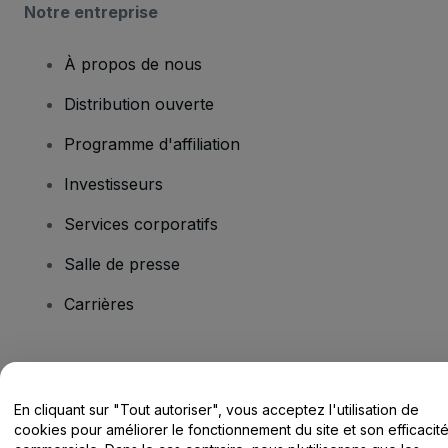
Notre entreprise
À propos de nous
Distribution ouverte
Programme d'affiliation
Investisseurs
Services corporatifs
Salle de presse
Carrières
Vous avez des questions ?
En cliquant sur "Tout autoriser", vous acceptez l'utilisation de
Centre d'assistance / Nous contacter
cookies pour améliorer le fonctionnement du site et son efficacit