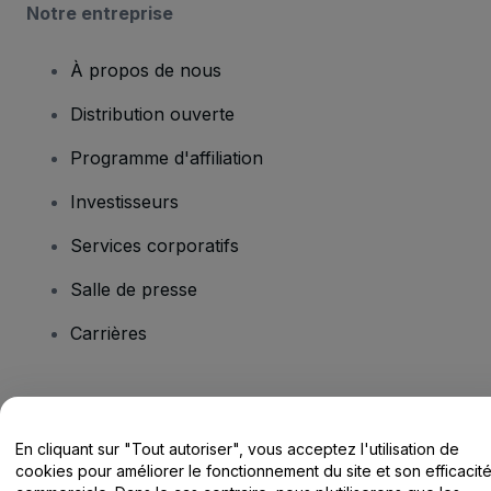
Notre entreprise
À propos de nous
Distribution ouverte
Programme d'affiliation
Investisseurs
Services corporatifs
Salle de presse
Carrières
Vous avez des questions ?
En cliquant sur "Tout autoriser", vous acceptez l'utilisation de
Centre d'assistance / Nous contacter
cookies pour améliorer le fonctionnement du site et son efficacit