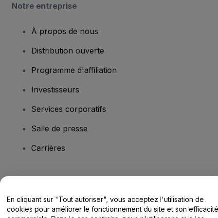
Notre entreprise
À propos de nous
Distribution ouverte
Programme d'affiliation
Investisseurs
Services corporatifs
Salle de presse
Carrières
Vous avez des questions ?
En cliquant sur "Tout autoriser", vous acceptez l'utilisation de
Centre d'assistance / Nous contacter
cookies pour améliorer le fonctionnement du site et son efficacit